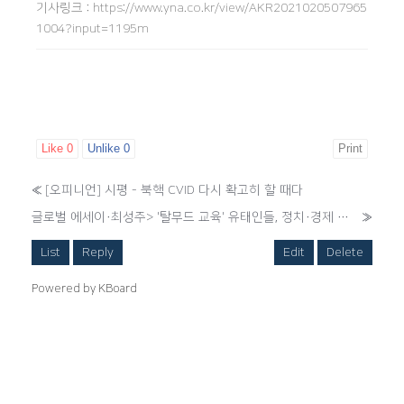
기사링크
:
https://www.yna.co.kr/view/AKR2021020507965
1004?input=1195m
Like
0
Unlike
0
Print
«
[오피니언] 시평 - 북핵 CVID 다시 확고히 할 때다
글로벌 에세이·최성주> '탈무드 교육' 유태인들, 정치·경제 등 전세계 석권
»
List
Reply
Edit
Delete
Powered by KBoard