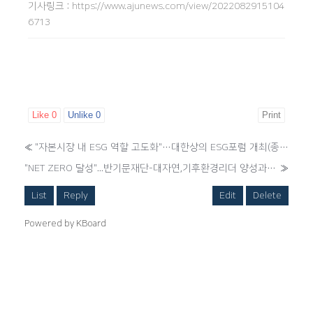
기사링크
:
https://www.ajunews.com/view/2022082915104
6713
Like
0
Unlike
0
Print
«
"자본시장 내 ESG 역할 고도화"…대한상의 ESG포럼 개최(종합)
"NET ZERO 달성"...반기문재단-대자연,기후환경리더 양성과정 종강식 개최
»
List
Reply
Edit
Delete
Powered by KBoard