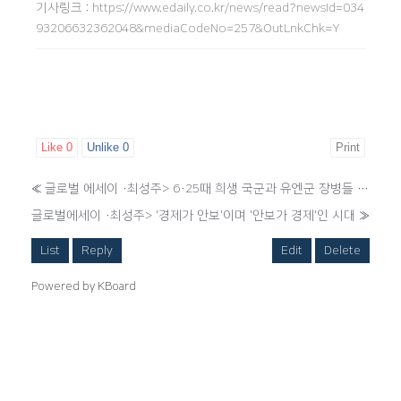
기사링크
:
https://www.edaily.co.kr/news/read?newsId=034
93206632362048&mediaCodeNo=257&OutLnkChk=Y
Like
0
Unlike
0
Print
«
글로벌 에세이 ·최성주> 6·25때 희생 국군과 유엔군 장병들 잊지 말자
글로벌에세이 ·최성주> '경제가 안보'이며 '안보가 경제'인 시대
»
List
Reply
Edit
Delete
Powered by KBoard