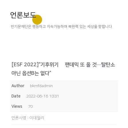
언론보도
반기문재단은 평등하고 지속가능하며 복원력 있는 세상을 향합니다.
[ESF 2022]“기후위기發 팬데믹 또 올 것…탈탄소
아닌 옵션B는 없다”
Author
bkmfdadmin
Date
2022-06-16 10:31
Views
70
언론사명
:
이데일리