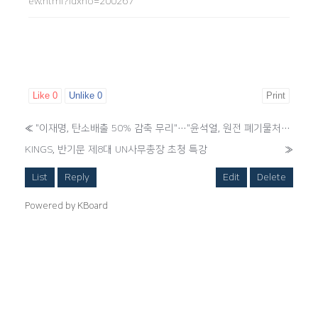
ew.html?idxno=200267
Like
0
Unlike
0
Print
«
"이재명, 탄소배출 50% 감축 무리"…"윤석열, 원전 폐기물처리 대안 빠져"
KINGS, 반기문 제8대 UN사무총장 초청 특강
»
List
Reply
Edit
Delete
Powered by KBoard