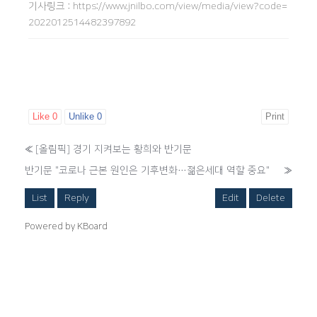
기사링크
:
https://www.jnilbo.com/view/media/view?code=
2022012514482397892
Like
0
Unlike
0
Print
«
[올림픽] 경기 지켜보는 황희와 반기문
반기문 "코로나 근본 원인은 기후변화…젊은세대 역할 중요"
»
List
Reply
Edit
Delete
Powered by KBoard