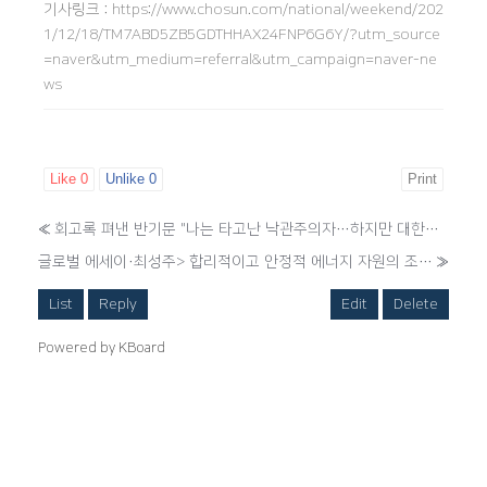
기사링크
:
https://www.chosun.com/national/weekend/202
1/12/18/TM7ABD5ZB5GDTHHAX24FNP6G6Y/?utm_source
=naver&utm_medium=referral&utm_campaign=naver-ne
ws
Like
0
Unlike
0
Print
«
회고록 펴낸 반기문 "나는 타고난 낙관주의자…하지만 대한민국 정치는 비관" [매경이 만난 사람]
글로벌 에세이·최성주> 합리적이고 안정적 에너지 자원의 조합 절실
»
List
Reply
Edit
Delete
Powered by KBoard