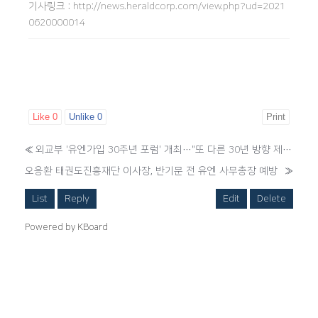
기사링크
:
http://news.heraldcorp.com/view.php?ud=2021
0620000014
Like
0
Unlike
0
Print
«
외교부 '유엔가입 30주년 포럼' 개최…"또 다른 30년 방향 제시"
오응환 태권도진흥재단 이사장, 반기문 전 유엔 사무총장 예방
»
List
Reply
Edit
Delete
Powered by KBoard