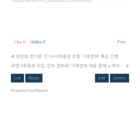
406/6/BBSMSTR_000000010026/view.do
Like
0
Unlike
0
Print
«
국민대, 반기문 전 UN사무총장 초청 ‘기후변화’ 특강 진행
유엔기후총회 의장, 한국 정부에 "기후변화 대응 함께 노력하자"
»
List
Reply
Edit
Delete
Powered by KBoard