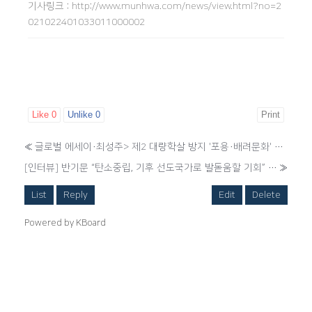
기사링크
:
http://www.munhwa.com/news/view.html?no=2
021022401033011000002
Like
0
Unlike
0
Print
«
글로벌 에세이·최성주> 제2 대량학살 방지 '포용·배려문화' 절실
[인터뷰] 반기문 “탄소중립, 기후 선도국가로 발돋움할 기회” - 보다 나은 인류의 미래를 위한 집념
»
List
Reply
Edit
Delete
Powered by KBoard