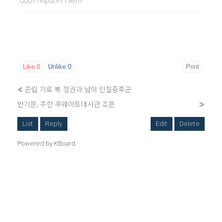
0001?input=1195m
Like
0
Unlike
0
Print
«
존립 기로 북 정권과 남의 인질증후군
반기문, 주한 쿠웨이트대사관 조문
»
List
Reply
Edit
Delete
Powered by KBoard