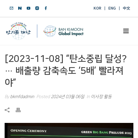
KOR
ENG
中文
[2023-11-08] “탄소중립 달성?
… 배출량 감축속도 ‘5배’ 빨라져
야”
By
bkmfdadmin
Posted
2024년 03월 06일
In
이사장 활동