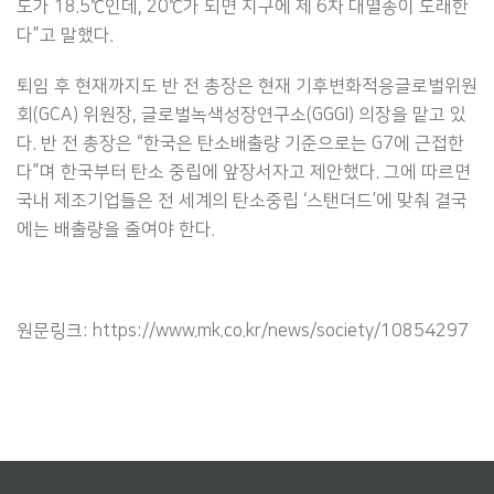
도가 18.5℃인데, 20℃가 되면 지구에 제 6차 대멸종이 도래한
다”고 말했다.
퇴임 후 현재까지도 반 전 총장은 현재 기후변화적응글로벌위원
회(GCA) 위원장, 글로벌녹색성장연구소(GGGI) 의장을 맡고 있
다. 반 전 총장은 “한국은 탄소배출량 기준으로는 G7에 근접한
다”며 한국부터 탄소 중립에 앞장서자고 제안했다. 그에 따르면
국내 제조기업들은 전 세계의 탄소중립 ‘스탠더드’에 맞춰 결국
에는 배출량을 줄여야 한다.
원문링크: https://www.mk.co.kr/news/society/10854297