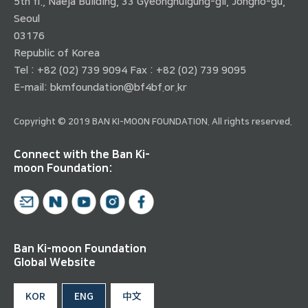
5th fl., Naeja Building, 33 Gyeonghuigung-gil, Jongno-gu,
Seoul
03176
Republic of Korea
Tel : +82 (02) 739 9094 Fax : +82 (02) 739 9095
E-mail:
bkmfoundation@bf4bf.or.kr
Copyright © 2019 BAN KI-MOON FOUNDATION. All rights reserved.
Connect with the Ban Ki-
moon Foundation:
Ban Ki-moon Foundation
Global Website
KOR
ENG
中文